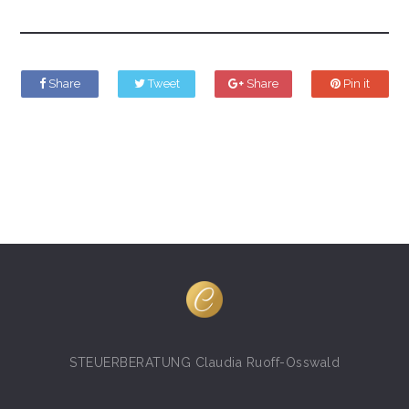
Share
Tweet
Share
Pin it
STEUERBERATUNG Claudia Ruoff-Osswald